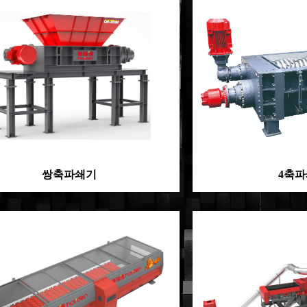
쌍축파쇄기
4축